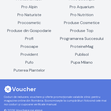
Pro Alpin
Pro Aquarium
Pro Naturiste
Pro Nutrition
Procosmetic
Produse Cosmetice
Produse din Gospodarie
Produse Top
Profi
Programarea Succesului
Prosoape
ProteineMag
Provident
Publisol
Pufo
Pupa Milano
Puterea Plantelor
Voucher
Coduri de reducere, vouchere și oferte promoționale valabile zilnic pentru
magazine online din România. Economisește la cumpărături folosind cele mai
noi coduri și cupoane verificate manual.
© 2026 Vouchere pe alese