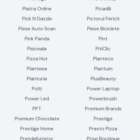
Piatra Online
Picadili
Pick N Dazzle
Pictorul Fericit
Piese Auto Scan
Piese Biciclete
Pink Panda
Pint
Pisiceala
PitiClic
Pizza Hut
Planteco
Planteea
Plantum
Planturia
PlusBeauty
Polti
Power Laptop
Power Led
Powerbrush
PPT
Premium Brands
Premium Chocolate
Prestige
Prestige Home
Presto Pizza
Pretdefurnizor
Prive Boutique