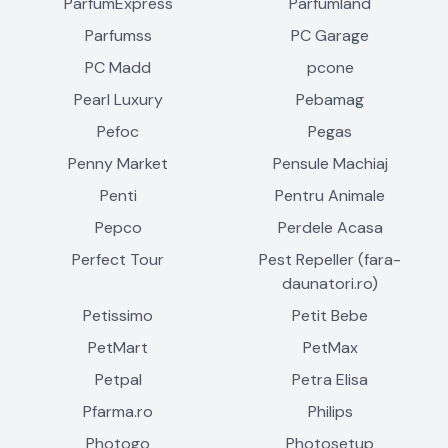
ParfumExpress
Parfumland
Parfumss
PC Garage
PC Madd
pcone
Pearl Luxury
Pebamag
Pefoc
Pegas
Penny Market
Pensule Machiaj
Penti
Pentru Animale
Pepco
Perdele Acasa
Perfect Tour
Pest Repeller (fara-
daunatori.ro)
Petissimo
Petit Bebe
PetMart
PetMax
Petpal
Petra Elisa
Pfarma.ro
Philips
Photogo
Photosetup