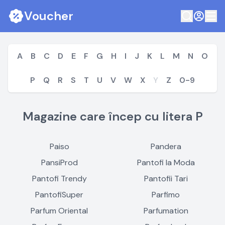
Voucher
A
B
C
D
E
F
G
H
I
J
K
L
M
N
O
P
Q
R
S
T
U
V
W
X
Y
Z
0-9
Magazine care încep cu litera P
Paiso
Pandera
PansiProd
Pantofi la Moda
Pantofi Trendy
Pantofii Tari
PantofiSuper
Parfimo
Parfum Oriental
Parfumation