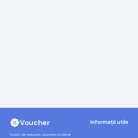
Voucher
Informații utile
Coduri de reducere, vouchere și oferte