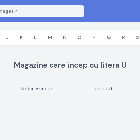
J
K
L
M
N
O
P
Q
R
S
Magazine care încep cu litera U
Under Armour
Unic Util