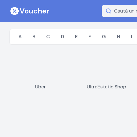
Voucher
A
B
C
D
E
F
G
H
I
Uber
UltraEstetic Shop