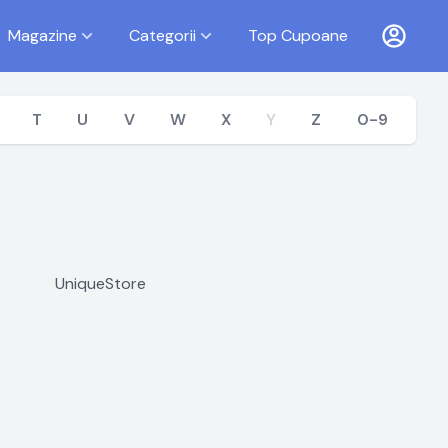
Magazine
Categorii
Top Cupoane
T
U
V
W
X
Y
Z
0-9
UniqueStore