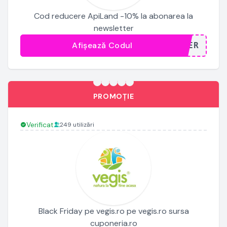
Cod reducere ApiLand -10% la abonarea la
newsletter
Afișează Codul
...TER
PROMOȚIE
Verificat
249 utilizări
Black Friday pe vegis.ro pe vegis.ro sursa
cuponeria.ro