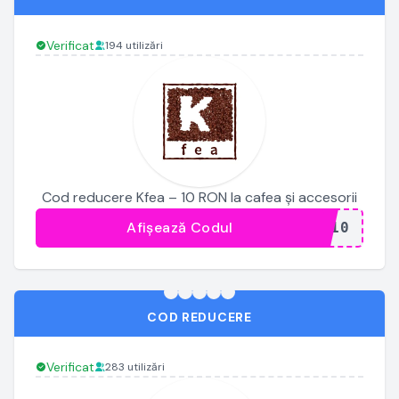
Verificat
194 utilizări
Cod reducere Kfea – 10 RON la cafea și accesorii
Afișează Codul
...A10
COD REDUCERE
Verificat
283 utilizări