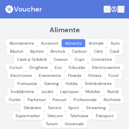
Voucher
Alimente
Abonamente
Accesorii
Alimente
Animale
Auto
Băuturi
Bijuterii
Birotică
Cadouri
Cărți
Casă
Casă și Grădină
Ceasuri
Copii
Cosmetice
Cursuri
Drogherie
Eco
Educație
Electrocasnice
Electronice
Evenimente
Finanțe
Fitness
Food
Frumusețe
Gaming
Hobby
Îmbrăcăminte
Încălțăminte
Jucării
Laptopuri
Mobilier
Nuntă
Outlet
Parfumuri
Pescuit
Profesionale
Rechizite
Sănătate
Servicii
Sport
Streaming
Supermarket
Telecom
Telefoane
Transport
Turism
Universale