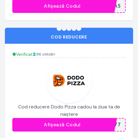
Afișează Codul
...YA5
COD REDUCERE
Verificat
98 utilizări
Cod reducere Dodo Pizza cadou la ziua ta de
naștere
Afișează Codul
...777