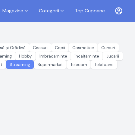
Magazine
Categorii
Top Cupoane
să și Grădină
Ceasuri
Copii
Cosmetice
Cursuri
aming
Hobby
Îmbrăcăminte
Încălțăminte
Jucării
rt
Streaming
Supermarket
Telecom
Telefoane