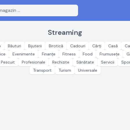
Streaming
o
Băuturi
Bijuterii
Birotică
Cadouri
Cărți
Casă
Ca
ice
Evenimente
Finanțe
Fitness
Food
Frumusețe
G
Pescuit
Profesionale
Rechizite
Sănătate
Servicii
Spo
Transport
Turism
Universale