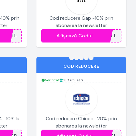
10% prin
Cod reducere Gap -10% prin
tter
abonarea la newsletter
Afișează Codul
..AIL
...AIL
COD REDUCERE
Verificat
130 utilizări
 -10% la
Cod reducere Chicco -20% prin
tter
abonarea la newsletter