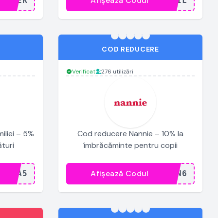
Afișează Codul
..TER
...AIL
COD REDUCERE
Verificat
276 utilizări
iliei – 5%
Cod reducere Nannie – 10% la
turi
îmbrăcăminte pentru copii
Afișează Codul
..RA5
...AN6