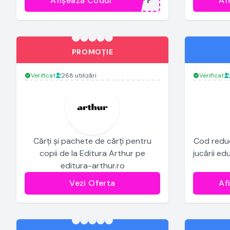
Afișează Codul
Af
...APP
PROMOȚIE
Verificat
268 utilizări
Verificat
Cărți și pachete de cărți pentru
Cod reduce
copii de la Editura Arthur pe
jucării ed
editura-arthur.ro
Vezi Oferta
Af