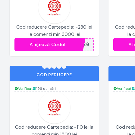
Cod reducere Cartepedia: -230 lei
Cod redu
la comenzi min 3000 lei
la 
Afișează Codul
Af
...230
COD REDUCERE
Verificat
196 utilizări
Verificat
Cod reducere Cartepedia: -110 lei la
Cod redu
comenzi min 1500 lei
la 