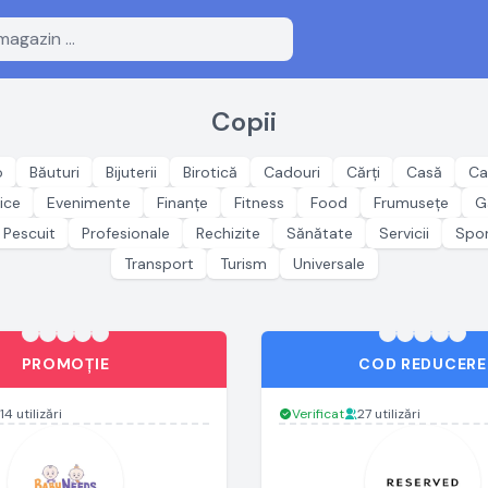
Copii
o
Băuturi
Bijuterii
Birotică
Cadouri
Cărți
Casă
Ca
ice
Evenimente
Finanțe
Fitness
Food
Frumusețe
G
Pescuit
Profesionale
Rechizite
Sănătate
Servicii
Spo
Transport
Turism
Universale
PROMOȚIE
COD REDUCERE
14 utilizări
Verificat
27 utilizări