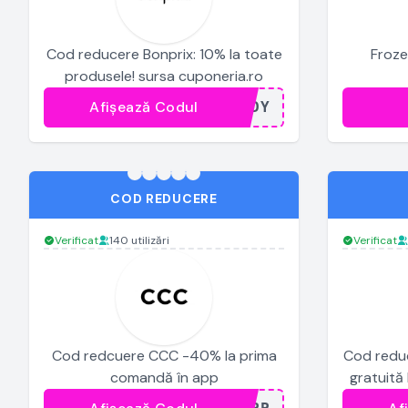
Cod reducere Bonprix: 10% la toate
Froze
produsele! sursa cuponeria.ro
Afișează Codul
...ODY
COD REDUCERE
Verificat
140 utilizări
Verificat
Cod redcuere CCC -40% la prima
Cod reduc
comandă în app
gratuită