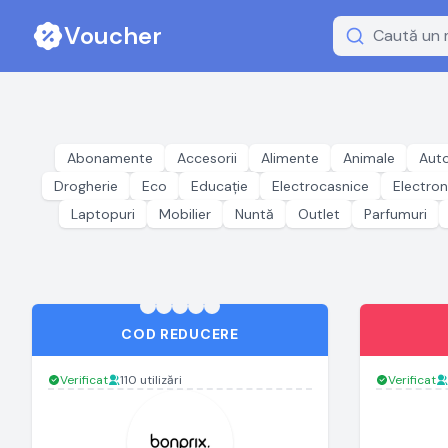
Voucher
Abonamente
Accesorii
Alimente
Animale
Aut
Drogherie
Eco
Educație
Electrocasnice
Electron
Laptopuri
Mobilier
Nuntă
Outlet
Parfumuri
COD REDUCERE
Verificat
110 utilizări
Verificat