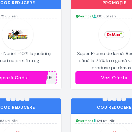
COD REDUCERE
PROMOȚIE
70 utilizări
Verificat
130 utilizări
Noriel: -10% la jucării și
Super Promo de Iarnă: Re
ocuri cu pret întreg
până la 75% la o gamă v
produse pe drmax
ișează Codul
Vezi Oferta
...S10
COD REDUCERE
COD REDUCERE
53 utilizări
Verificat
124 utilizări