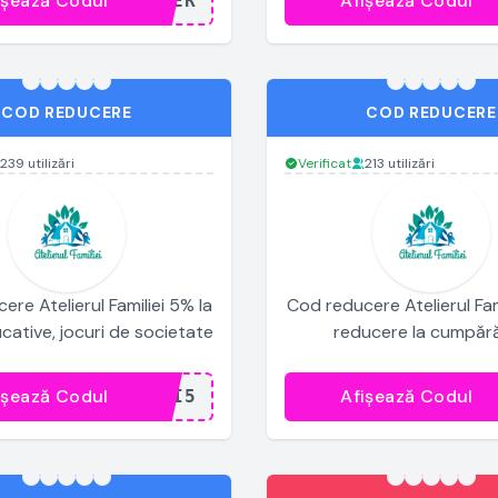
ișează Codul
Afișează Codul
...TER
.
COD REDUCERE
COD REDUCERE
239 utilizări
Verificat
213 utilizări
re Atelierul Familiei 5% la
Cod reducere Atelierul Fam
ucative, jocuri de societate
reducere la cumpără
ișează Codul
Afișează Codul
...RI5
.