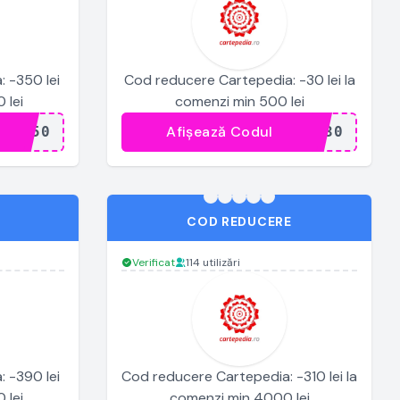
 -350 lei
Cod reducere Cartepedia: -30 lei la
 lei
comenzi min 500 lei
Afișează Codul
..350
...A30
COD REDUCERE
Verificat
114 utilizări
 -390 lei
Cod reducere Cartepedia: -310 lei la
 lei
comenzi min 4000 lei