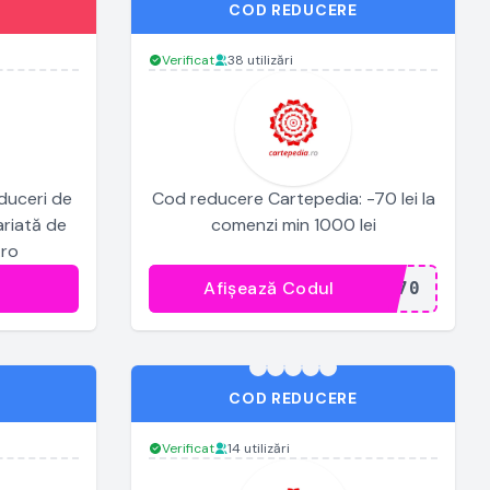
COD REDUCERE
Verificat
38 utilizări
duceri de
Cod reducere Cartepedia: -70 lei la
ariată de
comenzi min 1000 lei
.ro
Afișează Codul
...A70
COD REDUCERE
Verificat
14 utilizări