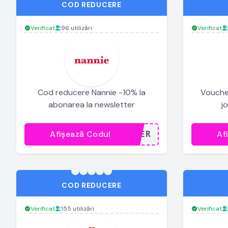
COD REDUCERE
Verificat
96 utilizări
Verificat
Cod reducere Nannie -10% la
Voucher 
abonarea la newsletter
j
Afișează Codul
Af
...TER
COD REDUCERE
Verificat
155 utilizări
Verificat