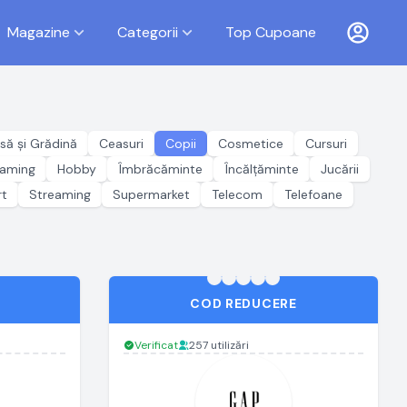
Magazine
Categorii
Top Cupoane
să și Grădină
Ceasuri
Copii
Cosmetice
Cursuri
aming
Hobby
Îmbrăcăminte
Încălțăminte
Jucării
rt
Streaming
Supermarket
Telecom
Telefoane
COD REDUCERE
Verificat
257 utilizări