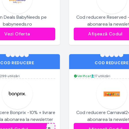
n Deals BabyNeeds pe
Cod reducere Reserved -
babyneeds.ro
abonarea la newsle
Vezi Oferta
Afișează Codul
.
COD REDUCERE
COD REDUCERE
299 utilizări
Verificat
17 utilizări
ere Bonprix -10% + livrare
Cod reducere Carnaval24
 la abonarea la newsletter
abonarea la newsle