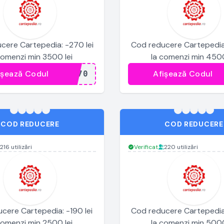
cere Cartepedia: -270 lei
Cod reducere Cartepedia:
comenzi min 3500 lei
la comenzi min 4500
ișează Codul
Afișează Codul
...270
.
COD REDUCERE
COD REDUCERE
216 utilizări
Verificat
220 utilizări
cere Cartepedia: -190 lei
Cod reducere Cartepedia:
comenzi min 2500 lei
la comenzi min 5000