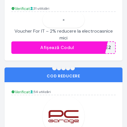
Verificat
31 utilizări
×
Voucher For IT – 2% reducere la electrocasnice
mici
Afișează Codul
...CE2
COD REDUCERE
Verificat
54 utilizări