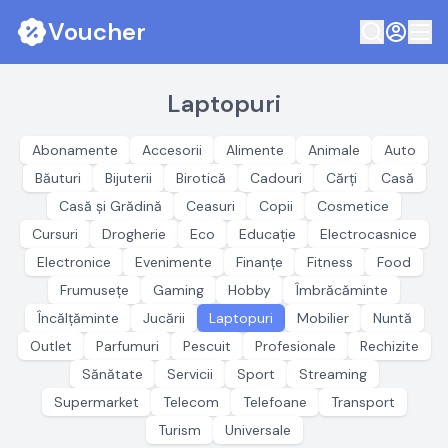
Voucher
Laptopuri
Abonamente
Accesorii
Alimente
Animale
Auto
Băuturi
Bijuterii
Birotică
Cadouri
Cărți
Casă
Casă și Grădină
Ceasuri
Copii
Cosmetice
Cursuri
Drogherie
Eco
Educație
Electrocasnice
Electronice
Evenimente
Finanțe
Fitness
Food
Frumusețe
Gaming
Hobby
Îmbrăcăminte
Încălțăminte
Jucării
Laptopuri
Mobilier
Nuntă
Outlet
Parfumuri
Pescuit
Profesionale
Rechizite
Sănătate
Servicii
Sport
Streaming
Supermarket
Telecom
Telefoane
Transport
Turism
Universale