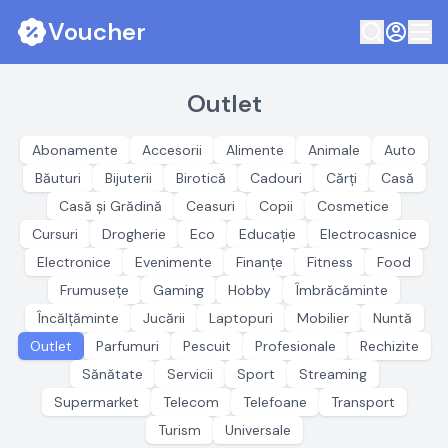
Voucher
Outlet
Abonamente
Accesorii
Alimente
Animale
Auto
Băuturi
Bijuterii
Birotică
Cadouri
Cărți
Casă
Casă și Grădină
Ceasuri
Copii
Cosmetice
Cursuri
Drogherie
Eco
Educație
Electrocasnice
Electronice
Evenimente
Finanțe
Fitness
Food
Frumusețe
Gaming
Hobby
Îmbrăcăminte
Încălțăminte
Jucării
Laptopuri
Mobilier
Nuntă
Outlet
Parfumuri
Pescuit
Profesionale
Rechizite
Sănătate
Servicii
Sport
Streaming
Supermarket
Telecom
Telefoane
Transport
Turism
Universale